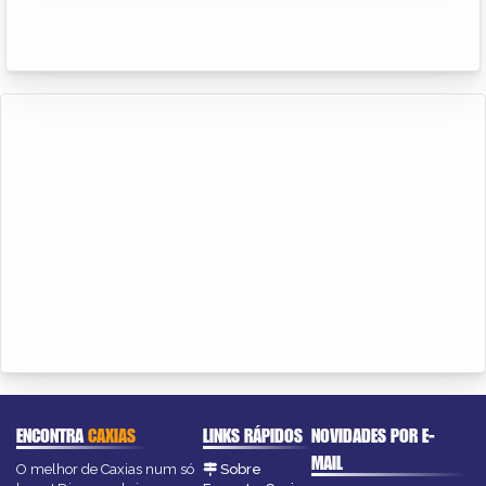
ENCONTRA
CAXIAS
LINKS RÁPIDOS
NOVIDADES POR E-
MAIL
O melhor de Caxias num só
Sobre