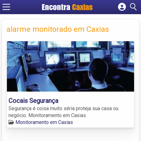
Encontra
Caxias
Cadastrar empresa
Fazer login
alarme monitorado em Caxias
Criar conta
Cocais Segurança
Segurança é coisa muito séria proteja sua casa ou
negócio. Monitoramento em Caxias.
Monitoramento em Caxias