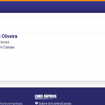
 Oliveira
axias.
m Caxias
LINKS RÁPIDOS
elhores empresas,
Sobre EncontraCaxias