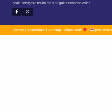
locais, serviços e muito mais no guia Encontra Caxias.
Termos
|
Privacidade
|
Sitemap
Criado com
e
pelo time 