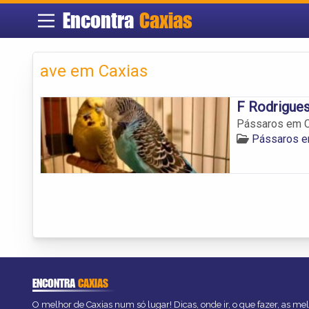
Encontra
Caxias
ave em Caxias
F Rodrigues
Pássaros em C
Pássaros e
ENCONTRA
CAXIAS
O melhor de Caxias num só lugar! Dicas, onde ir, o que fazer, as m