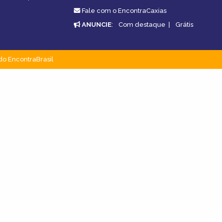
Fale com o EncontraCaxias
ANUNCIE
:
Com destaque
|
Grátis
do EncontraBrasil