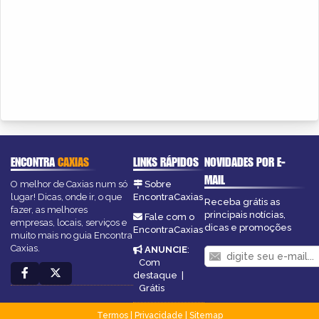
ENCONTRA
CAXIAS
LINKS RÁPIDOS
NOVIDADES POR E-
MAIL
O melhor de Caxias num só
Sobre
lugar! Dicas, onde ir, o que
EncontraCaxias
Receba grátis as
fazer, as melhores
principais notícias,
Fale com o
empresas, locais, serviços e
dicas e promoções
EncontraCaxias
muito mais no guia Encontra
Caxias.
ANUNCIE
:
Com
destaque
|
Grátis
Termos
|
Privacidade
|
Sitemap