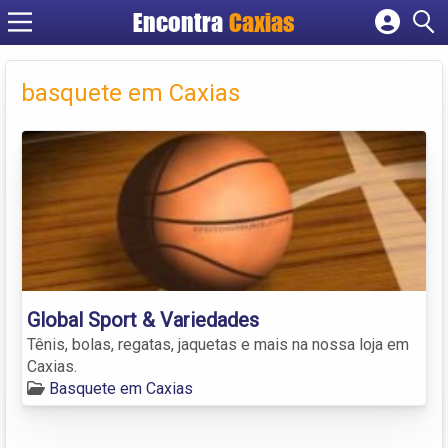
Encontra
Caxias
Cadastrar empresa
Fazer login
basquete em Caxias
Criar conta
Global Sport & Variedades
Tênis, bolas, regatas, jaquetas e mais na nossa loja em
Caxias.
Basquete em Caxias