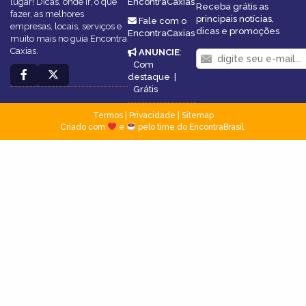
lugar! Dicas, onde ir, o que
EncontraCaxias
Receba grátis as
fazer, as melhores
principais notícias,
Fale com o
empresas, locais, serviços e
dicas e promoções
EncontraCaxias
muito mais no guia Encontra
Caxias.
ANUNCIE
:
Com
destaque
|
Grátis
Termos
|
Privacidade
|
Sitemap
Criado com
e
pelo time do EncontraBrasil