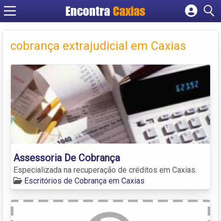
Encontra
Caxias
Cadastrar empresa
Fazer login
cobrança extrajudicial em Caxias
Criar conta
Assessoria De Cobrança
Especializada na recuperação de créditos em Caxias.
Escritórios de Cobrança em Caxias