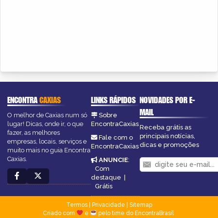
ENCONTRA
CAXIAS
LINKS RÁPIDOS
NOVIDADES POR E-
MAIL
O melhor de Caxias num só
Sobre
lugar! Dicas, onde ir, o que
EncontraCaxias
Receba grátis as
fazer, as melhores
principais notícias,
Fale com o
empresas, locais, serviços e
dicas e promoções
EncontraCaxias
muito mais no guia Encontra
Caxias.
ANUNCIE
:
Com
destaque
|
Grátis
Termos
|
Privacidade
|
Sitemap
Criado com
e
pelo time do EncontraBrasil