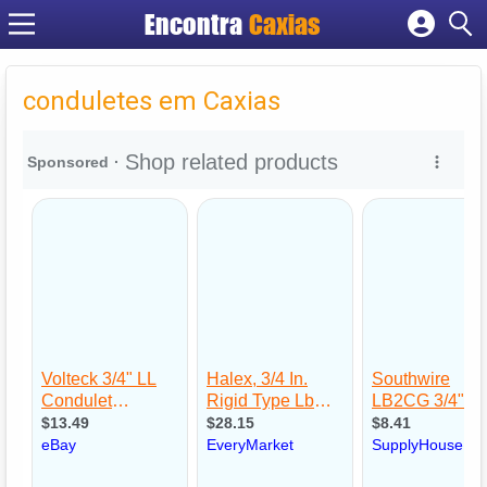
Encontra
Caxias
Cadastrar empresa
Fazer login
conduletes em Caxias
Criar conta