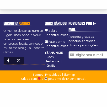
ENCONTRA
CAXIAS
LINKS RÁPIDOS
NOVIDADES POR E-
MAIL
O melhor de Caxias num só
Sobre
lugar! Dicas, onde ir, o que
EncontraCaxias
Receba grátis as
fazer, as melhores
principais notícias,
Fale com o
empresas, locais, serviços e
dicas e promoções
EncontraCaxias
muito mais no guia Encontra
Caxias.
ANUNCIE
:
Com
destaque
|
Grátis
Termos
|
Privacidade
|
Sitemap
Criado com
e
pelo time do EncontraBrasil