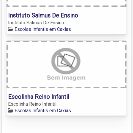
Instituto Salmus De Ensino
Instituto Salmus De Ensino
Escolas Infantis em Caxias
Escolinha Reino Infantil
Escolinha Reino Infantil
Escolas Infantis em Caxias