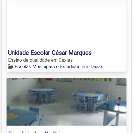
Unidade Escolar César Marques
Ensino de qualidade em Caxias.
Escolas Municipais e Estaduais em Caxias