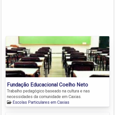
Fundação Educacional Coelho Neto
Trabalho pedagógico baseado na cultura e nas
necessidades da comunidade em Caxias.
Escolas Particulares em Caxias