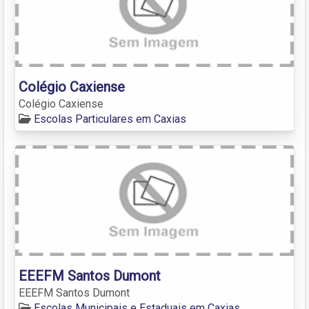
Colégio Caxiense
Colégio Caxiense
Escolas Particulares em Caxias
EEEFM Santos Dumont
EEEFM Santos Dumont
Escolas Municipais e Estaduais em Caxias