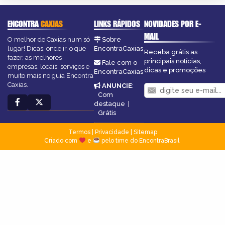
ENCONTRA
CAXIAS
LINKS RÁPIDOS
NOVIDADES POR E-
MAIL
O melhor de Caxias num só
Sobre
lugar! Dicas, onde ir, o que
EncontraCaxias
Receba grátis as
fazer, as melhores
principais notícias,
Fale com o
empresas, locais, serviços e
dicas e promoções
EncontraCaxias
muito mais no guia Encontra
Caxias.
ANUNCIE
:
Com
destaque
|
Grátis
Termos
|
Privacidade
|
Sitemap
Criado com
e
pelo time do EncontraBrasil