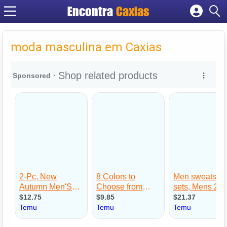
Encontra
Caxias
Cadastrar empresa
Fazer login
moda masculina em Caxias
Criar conta