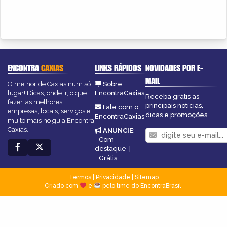
ENCONTRA
CAXIAS
LINKS RÁPIDOS
NOVIDADES POR E-
MAIL
O melhor de Caxias num só
Sobre
lugar! Dicas, onde ir, o que
EncontraCaxias
Receba grátis as
fazer, as melhores
principais notícias,
Fale com o
empresas, locais, serviços e
dicas e promoções
EncontraCaxias
muito mais no guia Encontra
Caxias.
ANUNCIE
:
Com
destaque
|
Grátis
Termos
|
Privacidade
|
Sitemap
Criado com
e
pelo time do EncontraBrasil