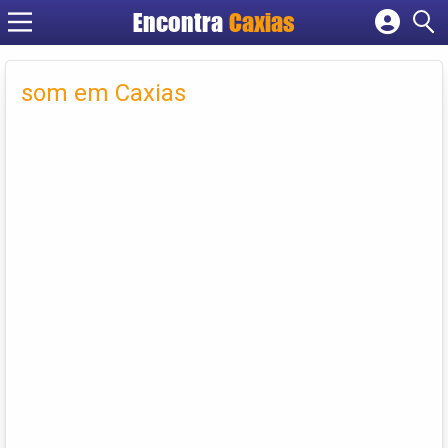
Encontra
Caxias
Cadastrar empresa
Fazer login
som em Caxias
Criar conta