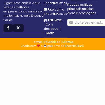
lugar! Dicas, onde ir, o que
EncontraCaxias
Receba grátis as
fazer, as melhores
principais notícias,
Fale com o
empresas, locais, serviços e
dicas e promoções
EncontraCaxias
muito mais no guia Encontra
Caxias.
ANUNCIE
:
Com
destaque
|
Grátis
Termos
|
Privacidade
|
Sitemap
Criado com
e
pelo time do EncontraBrasil