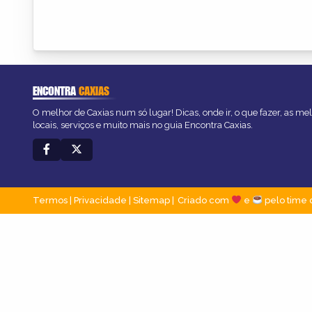
ENCONTRA
CAXIAS
O melhor de Caxias num só lugar! Dicas, onde ir, o que fazer, as m
locais, serviços e muito mais no guia Encontra Caxias.
Termos
|
Privacidade
|
Sitemap
Criado com
e
pelo time 