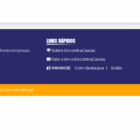
LINKS RÁPIDOS
elhores empresas,
Sobre EncontraCaxias
Fale com o EncontraCaxias
ANUNCIE
:
Com destaque
|
Grátis
do EncontraBrasil