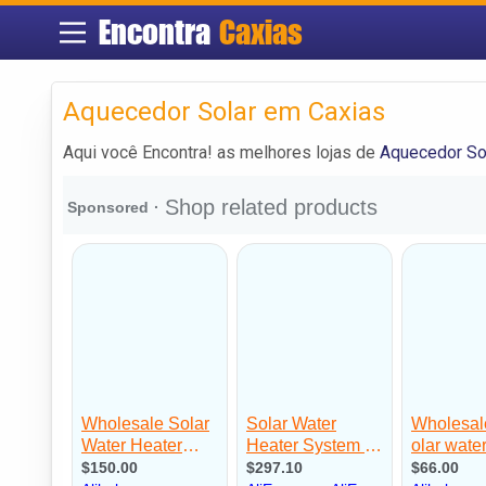
Encontra
Caxias
Aquecedor Solar em Caxias
Aqui você Encontra! as melhores lojas de
Aquecedor So