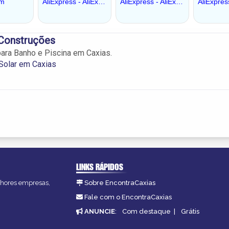
Construções
ara Banho e Piscina em Caxias.
Solar em Caxias
LINKS RÁPIDOS
elhores empresas,
Sobre EncontraCaxias
Fale com o EncontraCaxias
ANUNCIE
:
Com destaque
|
Grátis