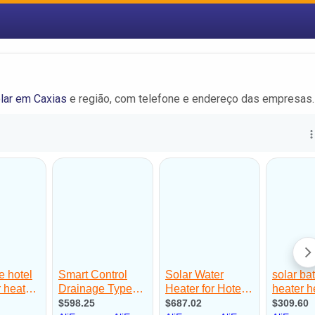
lar em Caxias
e região, com telefone e endereço das empresas.