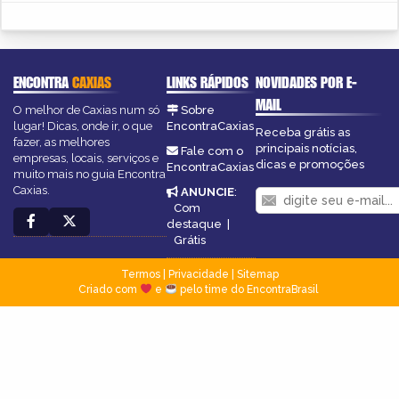
ENCONTRA
CAXIAS
LINKS RÁPIDOS
NOVIDADES POR E-
MAIL
O melhor de Caxias num só
Sobre
lugar! Dicas, onde ir, o que
EncontraCaxias
Receba grátis as
fazer, as melhores
principais notícias,
Fale com o
empresas, locais, serviços e
dicas e promoções
EncontraCaxias
muito mais no guia Encontra
Caxias.
ANUNCIE
:
Com
destaque
|
Grátis
Termos
|
Privacidade
|
Sitemap
Criado com
e
pelo time do EncontraBrasil