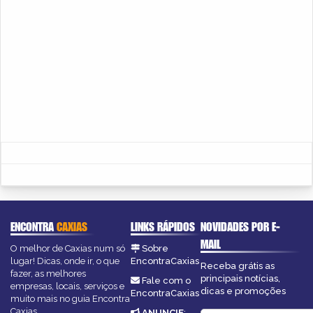
ENCONTRA
CAXIAS
LINKS RÁPIDOS
NOVIDADES POR E-
MAIL
O melhor de Caxias num só
Sobre
lugar! Dicas, onde ir, o que
EncontraCaxias
Receba grátis as
fazer, as melhores
principais notícias,
Fale com o
empresas, locais, serviços e
dicas e promoções
EncontraCaxias
muito mais no guia Encontra
Caxias.
ANUNCIE
: