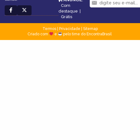
Com
destaque
|
Grátis
Termos
|
Privacidade
|
Sitemap
Criado com
e
pelo time do EncontraBrasil