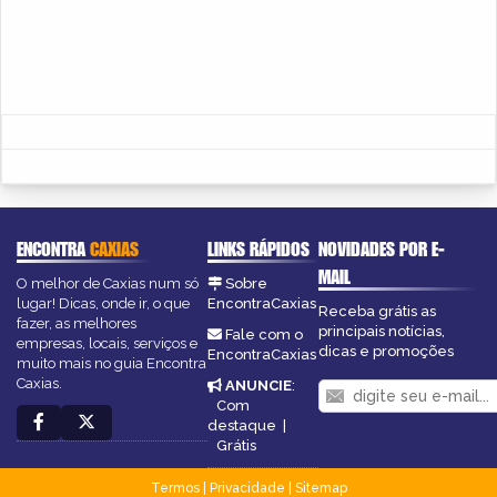
ENCONTRA
CAXIAS
LINKS RÁPIDOS
NOVIDADES POR E-
MAIL
O melhor de Caxias num só
Sobre
lugar! Dicas, onde ir, o que
EncontraCaxias
Receba grátis as
fazer, as melhores
principais notícias,
Fale com o
empresas, locais, serviços e
dicas e promoções
EncontraCaxias
muito mais no guia Encontra
Caxias.
ANUNCIE
:
Com
destaque
|
Grátis
Termos
|
Privacidade
|
Sitemap