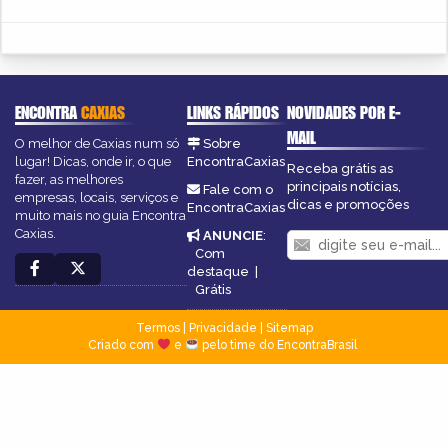
ENCONTRA
CAXIAS
LINKS RÁPIDOS
NOVIDADES POR E-
MAIL
O melhor de Caxias num só
Sobre
lugar! Dicas, onde ir, o que
EncontraCaxias
Receba grátis as
fazer, as melhores
principais notícias,
Fale com o
empresas, locais, serviços e
dicas e promoções
EncontraCaxias
muito mais no guia Encontra
Caxias.
ANUNCIE
:
Com
destaque
|
Grátis
Termos
|
Privacidade
|
Sitemap
Criado com
e
pelo time do EncontraBrasil