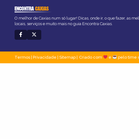
ENCONTRA
CAXIAS
O melhor de Caxias num só lugar! Dicas, onde ir, o que fazer, as m
locais, serviços e muito mais no guia Encontra Caxias.
Termos
|
Privacidade
|
Sitemap
Criado com
e
pelo time 