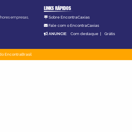
LINKS RÁPIDOS
elhores empresas,
Sobre EncontraCaxias
Fale com o EncontraCaxias
ANUNCIE
:
Com destaque
|
Grátis
do EncontraBrasil