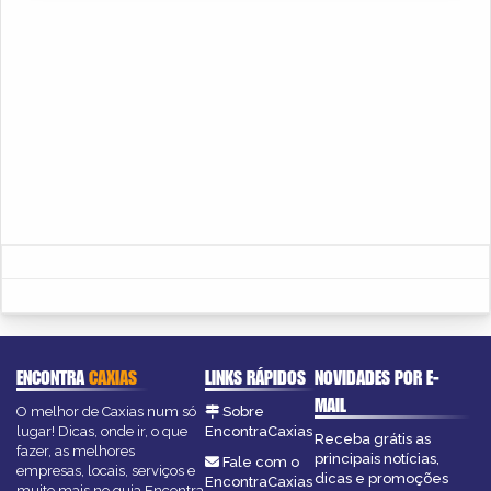
ENCONTRA
CAXIAS
LINKS RÁPIDOS
NOVIDADES POR E-
MAIL
O melhor de Caxias num só
Sobre
lugar! Dicas, onde ir, o que
EncontraCaxias
Receba grátis as
fazer, as melhores
principais notícias,
Fale com o
empresas, locais, serviços e
dicas e promoções
EncontraCaxias
muito mais no guia Encontra