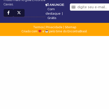
Caxias.
ANUNCIE
:
Com
destaque
|
Grátis
Termos
|
Privacidade
|
Sitemap
Criado com
e
pelo time do EncontraBrasil