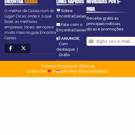
ENCONTRA
CAXIAS
LINKS RÁPIDOS
NOVIDADES POR E-
MAIL
O melhor de Caxias num só
Sobre
lugar! Dicas, onde ir, o que
EncontraCaxias
Receba grátis as
fazer, as melhores
principais notícias,
Fale com o
empresas, locais, serviços e
dicas e promoções
EncontraCaxias
muito mais no guia Encontra
Caxias.
ANUNCIE
:
Com
destaque
|
Grátis
Termos
|
Privacidade
|
Sitemap
Criado com
e
pelo time do EncontraBrasil