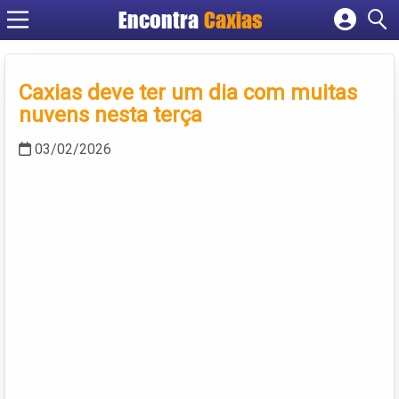
Encontra
Caxias
Cadastrar empresa
Fazer login
Caxias deve ter um dia com muitas
Criar conta
nuvens nesta terça
03/02/2026