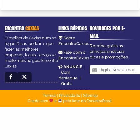
ENCONTRA
CAXIAS
LINKS RÁPIDOS
NOVIDADES POR E-
MAIL
O melhor de Caxias num só
Sobre
lugar! Dicas, onde ir, o que
EncontraCaxias
Receba grátis as
fazer, as melhores
principais notícias,
Fale com o
empresas, locais, serviços e
dicas e promoções
EncontraCaxias
muito mais no guia Encontra
Caxias.
ANUNCIE
:
Com
destaque
|
Grátis
Termos
|
Privacidade
|
Sitemap
Criado com
e
pelo time do EncontraBrasil