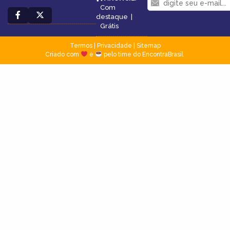
Com
destaque
|
Grátis
Termos
|
Privacidade
|
Sitemap
Criado com
e
pelo time do EncontraBrasil