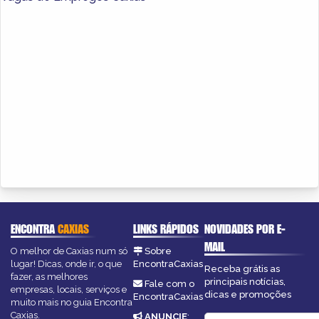
ENCONTRA
CAXIAS
LINKS RÁPIDOS
NOVIDADES POR E-
MAIL
O melhor de Caxias num só
Sobre
lugar! Dicas, onde ir, o que
EncontraCaxias
Receba grátis as
fazer, as melhores
principais notícias,
Fale com o
empresas, locais, serviços e
dicas e promoções
EncontraCaxias
muito mais no guia Encontra
Caxias.
ANUNCIE
: