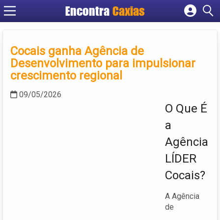
Encontra
Caxias
Cadastrar empresa
Fazer login
Cocais ganha Agência de
Criar conta
Desenvolvimento para impulsionar
crescimento regional
09/05/2026
O Que É
a
Agência
LÍDER
Cocais?
A Agência
de