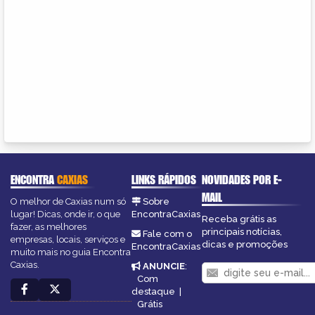
ENCONTRA
CAXIAS
LINKS RÁPIDOS
NOVIDADES POR E-
MAIL
O melhor de Caxias num só
Sobre
lugar! Dicas, onde ir, o que
EncontraCaxias
Receba grátis as
fazer, as melhores
principais notícias,
Fale com o
empresas, locais, serviços e
dicas e promoções
EncontraCaxias
muito mais no guia Encontra
Caxias.
ANUNCIE
:
Com
destaque
|
Grátis