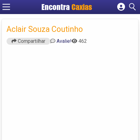
Encontra
Caxias
Cadastrar empresa
Fazer login
Aclair Souza Coutinho
Criar conta
Compartilhar
Avalie!
462