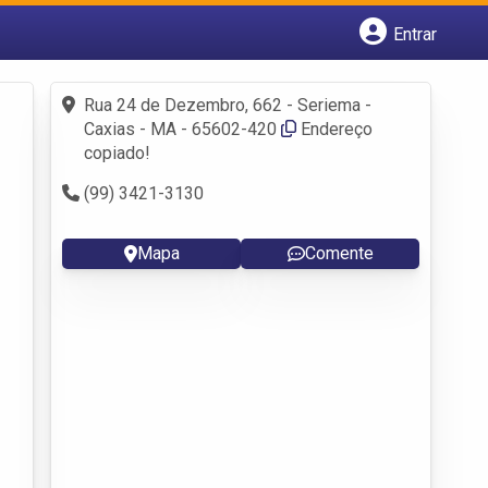
Entrar
Cadastrar empresa
Fazer login
Rua 24 de Dezembro, 662 - Seriema -
Criar conta
Caxias - MA - 65602-420
Endereço
copiado!
(99) 3421-3130
Mapa
Comente