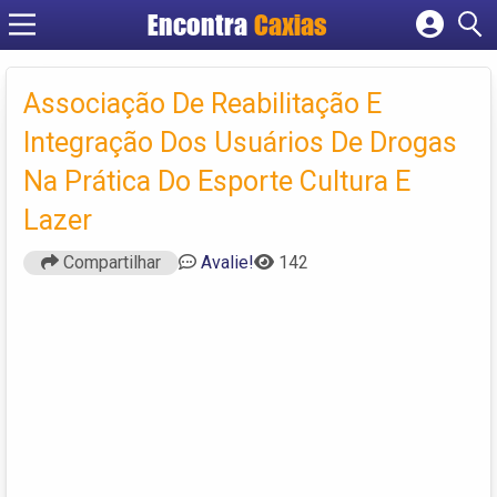
Encontra
Caxias
Cadastrar empresa
Fazer login
Associação De Reabilitação E
Criar conta
Integração Dos Usuários De Drogas
Na Prática Do Esporte Cultura E
Lazer
Compartilhar
Avalie!
142