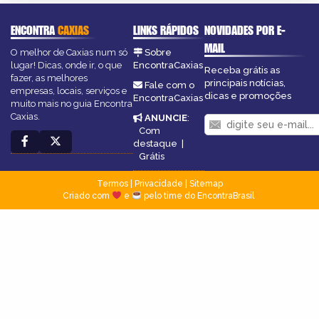
ENCONTRA
CAXIAS
LINKS RÁPIDOS
NOVIDADES POR E-
MAIL
O melhor de Caxias num só
Sobre
lugar! Dicas, onde ir, o que
EncontraCaxias
Receba grátis as
fazer, as melhores
principais notícias,
Fale com o
empresas, locais, serviços e
dicas e promoções
EncontraCaxias
muito mais no guia Encontra
Caxias.
ANUNCIE
:
Com
destaque
|
Grátis
Termos
|
Privacidade
|
Sitemap
Criado com
e
pelo time do EncontraBrasil