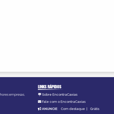
LINKS RÁPIDOS
elhores empresas,
Sobre EncontraCaxias
Fale com o EncontraCaxias
ANUNCIE
:
Com destaque
|
Grátis