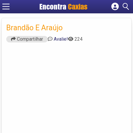
Encontra
Caxias
Cadastrar empresa
Fazer login
Brandão E Araújo
Criar conta
Compartilhar
Avalie!
224