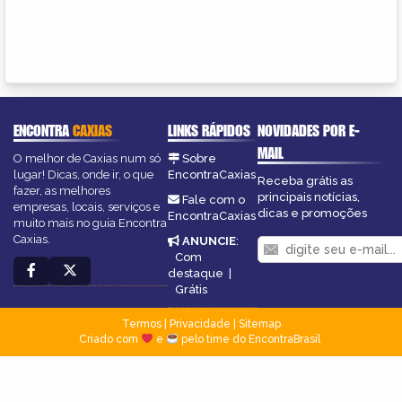
ENCONTRA
CAXIAS
LINKS RÁPIDOS
NOVIDADES POR E-
MAIL
O melhor de Caxias num só
Sobre
lugar! Dicas, onde ir, o que
EncontraCaxias
Receba grátis as
fazer, as melhores
principais notícias,
Fale com o
empresas, locais, serviços e
dicas e promoções
EncontraCaxias
muito mais no guia Encontra
Caxias.
ANUNCIE
:
Com
destaque
|
Grátis
Termos
|
Privacidade
|
Sitemap
Criado com
e
pelo time do EncontraBrasil