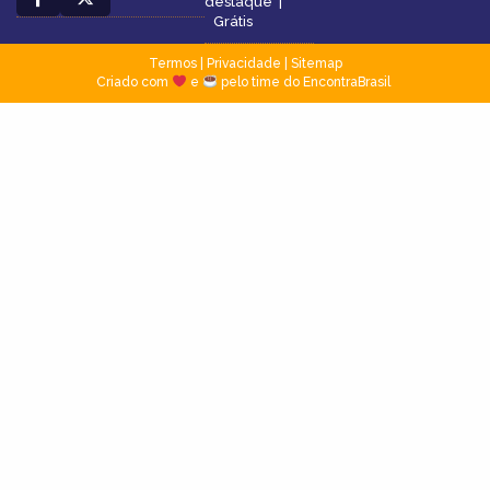
destaque
|
Grátis
Termos
|
Privacidade
|
Sitemap
Criado com
e
pelo time do EncontraBrasil