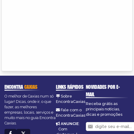
ENCONTRA
CAXIAS
LINKS RÁPIDOS
NOVIDADES POR E-
MAIL
O melhor de Caxias num só
Sobre
lugar! Dicas, onde ir, o que
EncontraCaxias
Receba grátis as
fazer, as melhores
principais notícias,
Fale com o
empresas, locais, serviços e
dicas e promoções
EncontraCaxias
muito mais no guia Encontra
Caxias.
ANUNCIE
:
Com