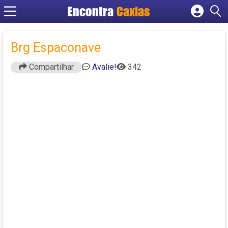
Encontra
Caxias
Cadastrar empresa
Fazer login
Brg Espaconave
Criar conta
Compartilhar
Avalie!
342