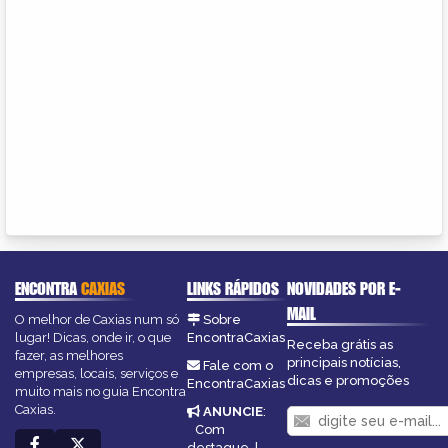
ENCONTRA
CAXIAS
LINKS RÁPIDOS
NOVIDADES POR E-
MAIL
O melhor de Caxias num só
Sobre
lugar! Dicas, onde ir, o que
EncontraCaxias
Receba grátis as
fazer, as melhores
principais notícias,
Fale com o
empresas, locais, serviços e
dicas e promoções
EncontraCaxias
muito mais no guia Encontra
Caxias.
ANUNCIE
:
Com
destaque
|