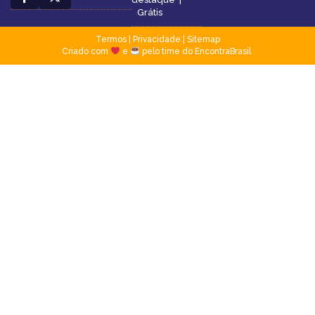
Grátis
Termos
|
Privacidade
|
Sitemap
Criado com
e
pelo time do EncontraBrasil