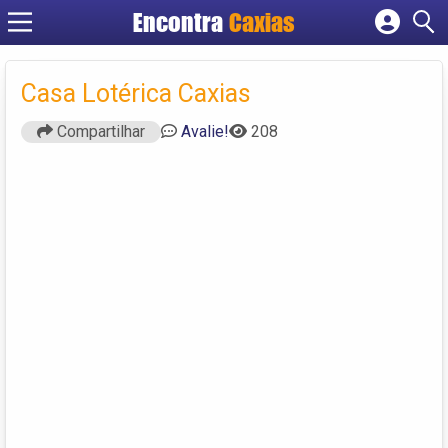
Encontra
Caxias
Cadastrar empresa
Fazer login
Casa Lotérica Caxias
Criar conta
Compartilhar
Avalie!
208