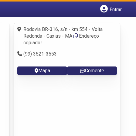
Entrar
Cadastrar empresa
Fazer login
Rodovia BR-316, s/n - km 554 - Volta
Criar conta
Redonda - Caxias - MA
Endereço
copiado!
(99) 3521-3553
Mapa
Comente