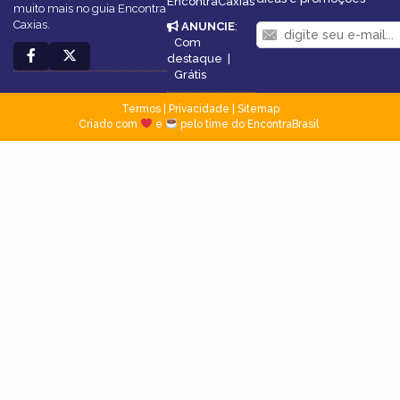
EncontraCaxias
muito mais no guia Encontra
Caxias.
ANUNCIE
:
Com
destaque
|
Grátis
Termos
|
Privacidade
|
Sitemap
Criado com
e
pelo time do EncontraBrasil