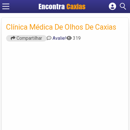
Encontra
Caxias
Cadastrar empresa
Fazer login
Clínica Médica De Olhos De Caxias
Criar conta
Compartilhar
Avalie!
319