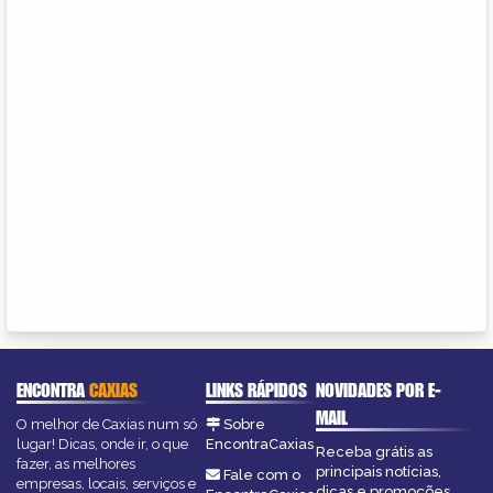
ENCONTRA
CAXIAS
LINKS RÁPIDOS
NOVIDADES POR E-
MAIL
O melhor de Caxias num só
Sobre
lugar! Dicas, onde ir, o que
EncontraCaxias
Receba grátis as
fazer, as melhores
principais notícias,
Fale com o
empresas, locais, serviços e
dicas e promoções