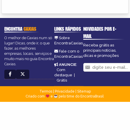
ENCONTRA
CAXIAS
LINKS RÁPIDOS
NOVIDADES POR E-
MAIL
O melhor de Caxias num só
Sobre
lugar! Dicas, onde ir, o que
EncontraCaxias
Receba grátis as
fazer, as melhores
principais notícias,
Fale com o
empresas, locais, serviços e
dicas e promoções
EncontraCaxias
muito mais no guia Encontra
Caxias.
ANUNCIE
:
Com
destaque
|
Grátis
Termos
|
Privacidade
|
Sitemap
Criado com
e
pelo time do EncontraBrasil