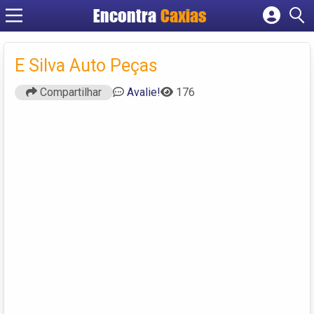
Encontra
Caxias
Cadastrar empresa
Fazer login
E Silva Auto Peças
Criar conta
Compartilhar
Avalie!
176