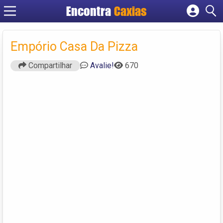
Encontra
Caxias
Cadastrar empresa
Fazer login
Empório Casa Da Pizza
Criar conta
Compartilhar
Avalie!
670