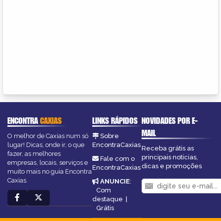
ENCONTRA
CAXIAS
LINKS RÁPIDOS
NOVIDADES POR E-
MAIL
O melhor de Caxias num só
Sobre
lugar! Dicas, onde ir, o que
EncontraCaxias
Receba grátis as
fazer, as melhores
principais notícias,
Fale com o
empresas, locais, serviços e
dicas e promoções
EncontraCaxias
muito mais no guia Encontra
Caxias.
ANUNCIE
:
Com
destaque
|
Grátis