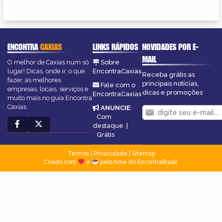
ENCONTRA
CAXIAS
LINKS RÁPIDOS
NOVIDADES POR E-
MAIL
O melhor de Caxias num só
Sobre
lugar! Dicas, onde ir, o que
EncontraCaxias
Receba grátis as
fazer, as melhores
principais notícias,
Fale com o
empresas, locais, serviços e
dicas e promoções
EncontraCaxias
muito mais no guia Encontra
Caxias.
ANUNCIE
:
Com
destaque
|
Grátis
Termos
|
Privacidade
|
Sitemap
Criado com
e
pelo time do EncontraBrasil