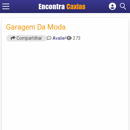
Encontra
Caxias
Cadastrar empresa
Fazer login
Garagem Da Moda
Criar conta
Compartilhar
Avalie!
273