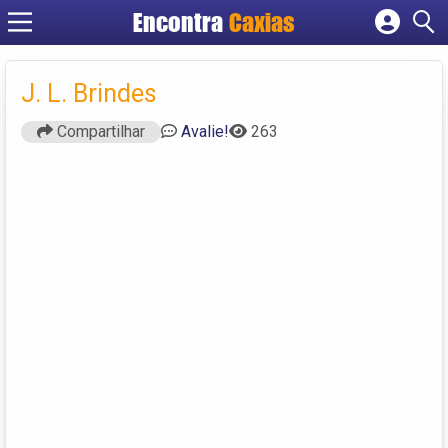
Encontra
Caxias
Cadastrar empresa
Fazer login
J. L. Brindes
Criar conta
Compartilhar
Avalie!
263