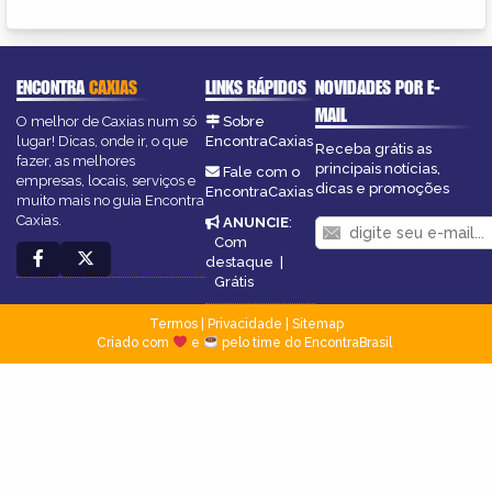
ENCONTRA
CAXIAS
LINKS RÁPIDOS
NOVIDADES POR E-
MAIL
O melhor de Caxias num só
Sobre
lugar! Dicas, onde ir, o que
EncontraCaxias
Receba grátis as
fazer, as melhores
principais notícias,
Fale com o
empresas, locais, serviços e
dicas e promoções
EncontraCaxias
muito mais no guia Encontra
Caxias.
ANUNCIE
:
Com
destaque
|
Grátis
Termos
|
Privacidade
|
Sitemap
Criado com
e
pelo time do EncontraBrasil