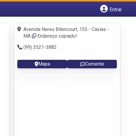
Entrar
Cadastrar empresa
Fazer login
Avenida Nereu Bitencourt, 155 - Caxias -
Criar conta
MA
Endereço copiado!
(99) 3521-3882
Mapa
Comente