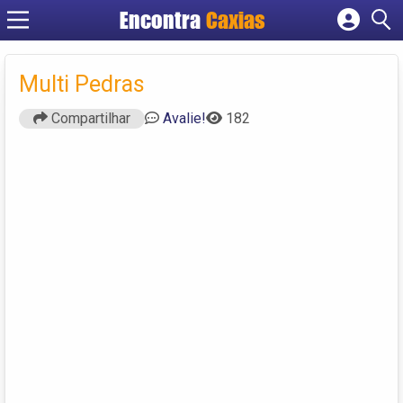
Encontra
Caxias
Cadastrar empresa
Fazer login
Multi Pedras
Criar conta
Compartilhar
Avalie!
182