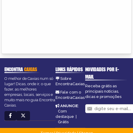
ENCONTRA
CAXIAS
LINKS RÁPIDOS
NOVIDADES POR E-
MAIL
O melhor de Caxias num só
Sobre
lugar! Dicas, onde ir, o que
EncontraCaxias
Receba grátis as
fazer, as melhores
principais notícias,
Fale com o
empresas, locais, serviços e
dicas e promoções
EncontraCaxias
muito mais no guia Encontra
Caxias.
ANUNCIE
:
Com
destaque
|
Grátis