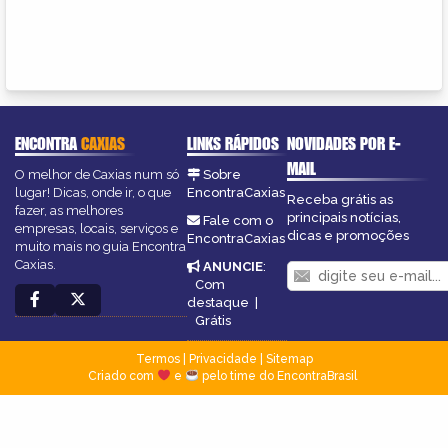
ENCONTRA
CAXIAS
LINKS RÁPIDOS
NOVIDADES POR E-
MAIL
O melhor de Caxias num só
Sobre
lugar! Dicas, onde ir, o que
EncontraCaxias
Receba grátis as
fazer, as melhores
principais notícias,
Fale com o
empresas, locais, serviços e
dicas e promoções
EncontraCaxias
muito mais no guia Encontra
Caxias.
ANUNCIE
:
Com
destaque
|
Grátis
Termos
|
Privacidade
|
Sitemap
Criado com
e
pelo time do EncontraBrasil