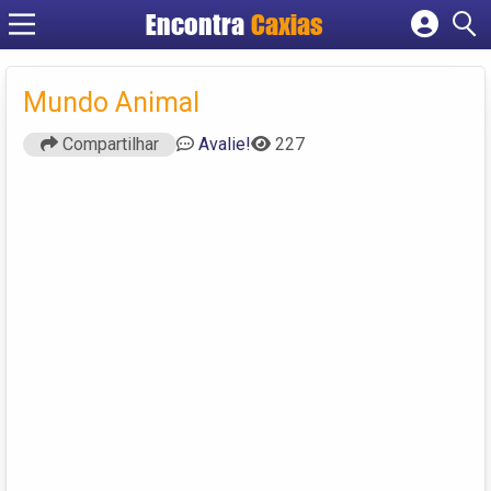
Encontra
Caxias
Cadastrar empresa
Fazer login
Mundo Animal
Criar conta
Compartilhar
Avalie!
227