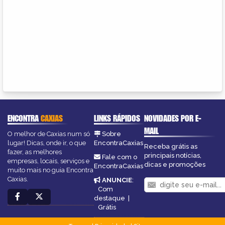
ENCONTRA
CAXIAS
LINKS RÁPIDOS
NOVIDADES POR E-
MAIL
O melhor de Caxias num só
Sobre
lugar! Dicas, onde ir, o que
EncontraCaxias
Receba grátis as
fazer, as melhores
principais notícias,
Fale com o
empresas, locais, serviços e
dicas e promoções
EncontraCaxias
muito mais no guia Encontra
Caxias.
ANUNCIE
:
Com
destaque
|
Grátis