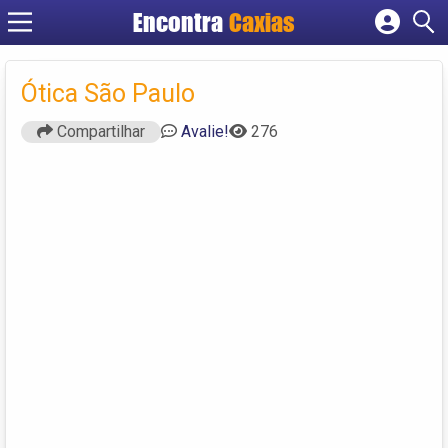
Encontra
Caxias
Cadastrar empresa
Fazer login
Ótica São Paulo
Criar conta
Compartilhar
Avalie!
276