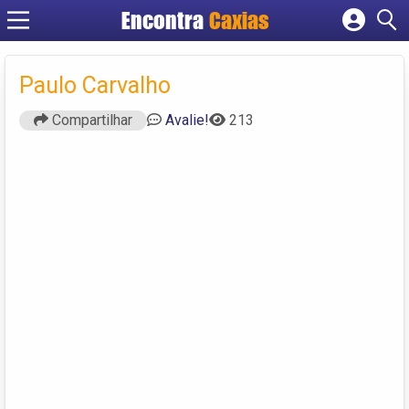
Encontra
Caxias
Cadastrar empresa
Fazer login
Paulo Carvalho
Criar conta
Compartilhar
Avalie!
213