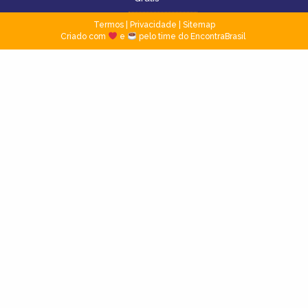
Termos
|
Privacidade
|
Sitemap
Criado com
e
pelo time do EncontraBrasil