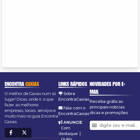
ENCONTRA
CAXIAS
LINKS RÁPIDOS
NOVIDADES POR E-
MAIL
O melhor de Caxias num só
Sobre
lugar! Dicas, onde ir, o que
EncontraCaxias
Receba grátis as
fazer, as melhores
principais notícias,
Fale com o
empresas, locais, serviços e
dicas e promoções
EncontraCaxias
muito mais no guia Encontra
Caxias.
ANUNCIE
:
Com
destaque
|
Grátis