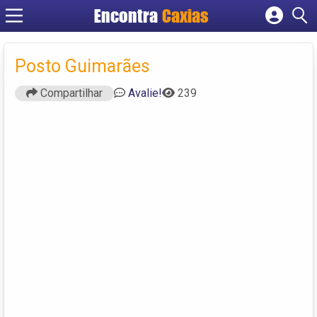
Encontra
Caxias
Cadastrar empresa
Fazer login
Posto Guimarães
Criar conta
Compartilhar
Avalie!
239