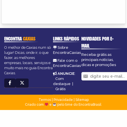
ENCONTRA
CAXIAS
LINKS RÁPIDOS
NOVIDADES POR E-
MAIL
O melhor de Caxias num só
Sobre
lugar! Dicas, onde ir, o que
EncontraCaxias
Receba grátis as
fazer, as melhores
principais notícias,
Fale com o
empresas, locais, serviços e
dicas e promoções
EncontraCaxias
muito mais no guia Encontra
Caxias.
ANUNCIE
:
Com
destaque
|
Grátis
Termos
|
Privacidade
|
Sitemap
Criado com
e
pelo time do EncontraBrasil