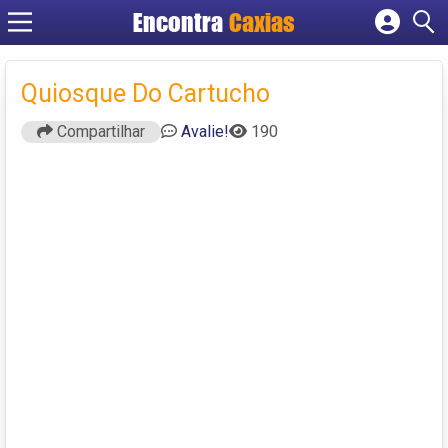
Encontra
Caxias
Cadastrar empresa
Fazer login
Quiosque Do Cartucho
Criar conta
Compartilhar
Avalie!
190