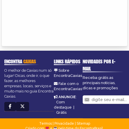
ENCONTRA
CAXIAS
LINKS RÁPIDOS
NOVIDADES POR E-
MAIL
O melhor de Caxias num só
Sobre
lugar! Dicas, onde ir, o que
EncontraCaxias
Receba grátis as
fazer, as melhores
principais notícias,
Fale com o
empresas, locais, serviços e
dicas e promoções
EncontraCaxias
muito mais no guia Encontra
Caxias.
ANUNCIE
:
Com
destaque
|
Grátis
Termos
|
Privacidade
|
Sitemap
Criado com
e
pelo time do EncontraBrasil