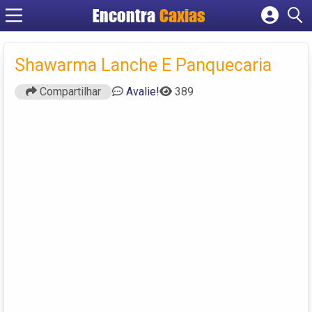
Encontra
Caxias
Cadastrar empresa
Fazer login
Shawarma Lanche E Panquecaria
Criar conta
Compartilhar
Avalie!
389