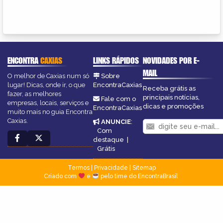
ENCONTRA
CAXIAS
LINKS RÁPIDOS
NOVIDADES POR E-
MAIL
O melhor de Caxias num só
Sobre
lugar! Dicas, onde ir, o que
EncontraCaxias
Receba grátis as
fazer, as melhores
principais notícias,
Fale com o
empresas, locais, serviços e
dicas e promoções
EncontraCaxias
muito mais no guia Encontra
Caxias.
ANUNCIE
:
Com
destaque
|
Grátis
Termos
|
Privacidade
|
Sitemap
Criado com
e
pelo time do EncontraBrasil