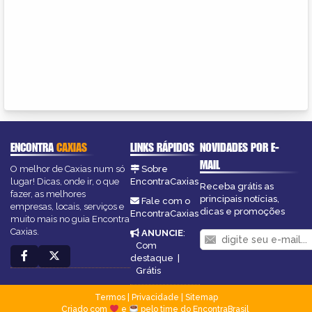
ENCONTRA
CAXIAS
LINKS RÁPIDOS
NOVIDADES POR E-
MAIL
O melhor de Caxias num só
Sobre
lugar! Dicas, onde ir, o que
EncontraCaxias
Receba grátis as
fazer, as melhores
principais notícias,
Fale com o
empresas, locais, serviços e
dicas e promoções
EncontraCaxias
muito mais no guia Encontra
Caxias.
ANUNCIE
:
Com
destaque
|
Grátis
Termos
|
Privacidade
|
Sitemap
Criado com
e
pelo time do EncontraBrasil