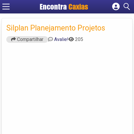
Encontra
Caxias
Cadastrar empresa
Fazer login
Silplan Planejamento Projetos
Criar conta
Compartilhar
Avalie!
205