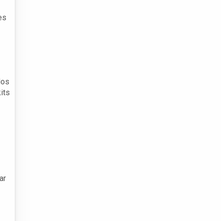
es
dos
its
ar