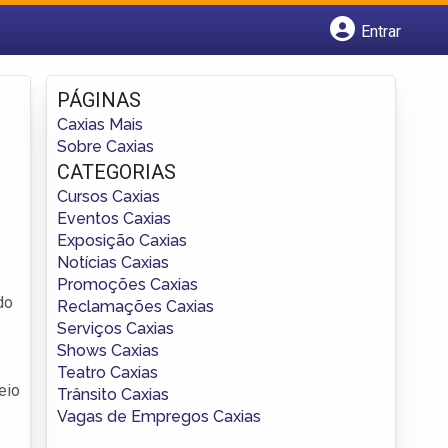
Entrar
Cadastrar empresa
Fazer login
PÁGINAS
Criar conta
Caxias Mais
Sobre Caxias
CATEGORIAS
Cursos Caxias
Eventos Caxias
Exposição Caxias
Notícias Caxias
Promoções Caxias
do
Reclamações Caxias
Serviços Caxias
Shows Caxias
Teatro Caxias
eio
Trânsito Caxias
Vagas de Empregos Caxias