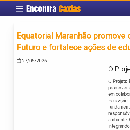
Encontra
Caxias
Equatorial Maranhão promove 
Futuro e fortalece ações de ed
27/05/2026
O Proj
O
Projeto 
promover a
em colabor
Educação, 
fundamenta
responsáve
ambiente. 
integrando