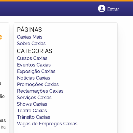
Entrar
Cadastrar empresa
Fazer login
PÁGINAS
Criar conta
e
Caxias Mais
Sobre Caxias
CATEGORIAS
Cursos Caxias
Eventos Caxias
Exposição Caxias
Notícias Caxias
a
Promoções Caxias
Reclamações Caxias
ão.
Serviços Caxias
Shows Caxias
Teatro Caxias
Trânsito Caxias
nas
Vagas de Empregos Caxias
ira