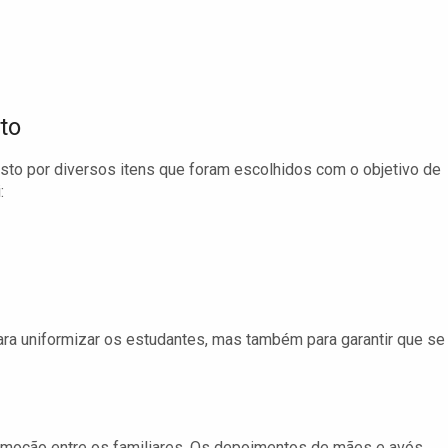
to
osto por diversos itens que foram escolhidos com o objetivo de
:
a uniformizar os estudantes, mas também para garantir que se
emoção entre os familiares. Os depoimentos de mães e avós