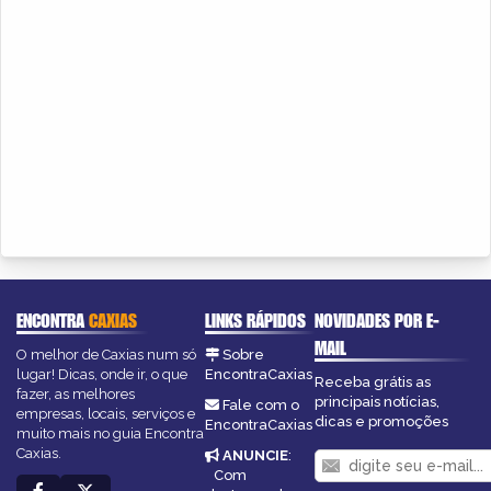
ENCONTRA
CAXIAS
LINKS RÁPIDOS
NOVIDADES POR E-
MAIL
O melhor de Caxias num só
Sobre
lugar! Dicas, onde ir, o que
EncontraCaxias
Receba grátis as
fazer, as melhores
principais notícias,
Fale com o
empresas, locais, serviços e
dicas e promoções
EncontraCaxias
muito mais no guia Encontra
Caxias.
ANUNCIE
:
Com