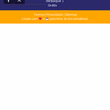
destaque
|
Grátis
Termos
|
Privacidade
|
Sitemap
Criado com
e
pelo time do EncontraBrasil