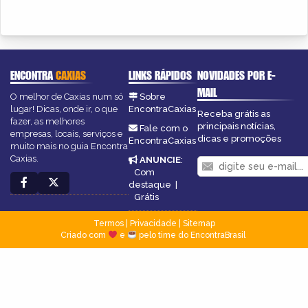
ENCONTRA
CAXIAS
LINKS RÁPIDOS
NOVIDADES POR E-
MAIL
O melhor de Caxias num só
Sobre
lugar! Dicas, onde ir, o que
EncontraCaxias
Receba grátis as
fazer, as melhores
principais notícias,
Fale com o
empresas, locais, serviços e
dicas e promoções
EncontraCaxias
muito mais no guia Encontra
Caxias.
ANUNCIE
:
Com
destaque
|
Grátis
Termos
|
Privacidade
|
Sitemap
Criado com
e
pelo time do EncontraBrasil