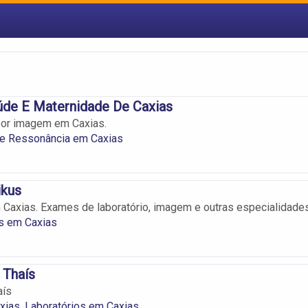
úde E Maternidade De Caxias
por imagem em Caxias.
 e Ressonância em Caxias
ikus
 Caxias. Exames de laboratório, imagem e outras especialidades
s em Caxias
 Thaís
aís
xias
,
Laboratórios em Caxias