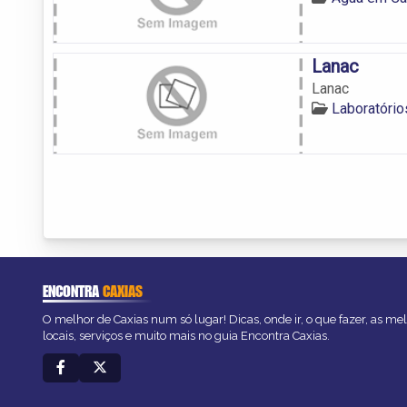
Lanac
Lanac
Laboratório
ENCONTRA
CAXIAS
O melhor de Caxias num só lugar! Dicas, onde ir, o que fazer, as m
locais, serviços e muito mais no guia Encontra Caxias.