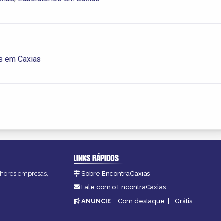
s em Caxias
LINKS RÁPIDOS
elhores empresas,
Sobre EncontraCaxias
Fale com o EncontraCaxias
ANUNCIE
:
Com destaque
|
Grátis