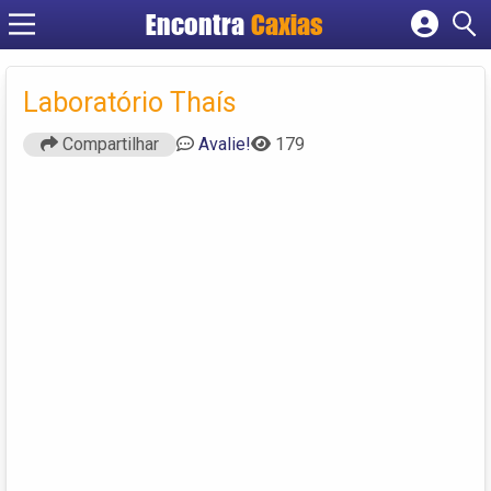
Encontra
Caxias
Cadastrar empresa
Fazer login
Laboratório Thaís
Criar conta
Compartilhar
Avalie!
179