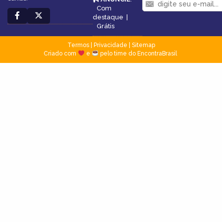
Com
destaque
|
Grátis
Termos
|
Privacidade
|
Sitemap
Criado com
e
pelo time do EncontraBrasil