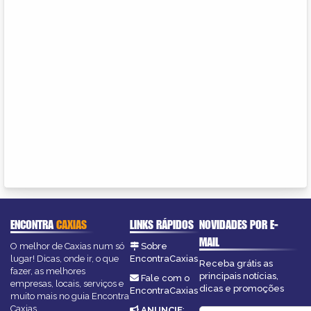
ENCONTRA
CAXIAS
LINKS RÁPIDOS
NOVIDADES POR E-
MAIL
O melhor de Caxias num só
Sobre
lugar! Dicas, onde ir, o que
EncontraCaxias
Receba grátis as
fazer, as melhores
principais notícias,
Fale com o
empresas, locais, serviços e
dicas e promoções
EncontraCaxias
muito mais no guia Encontra
Caxias.
ANUNCIE
: