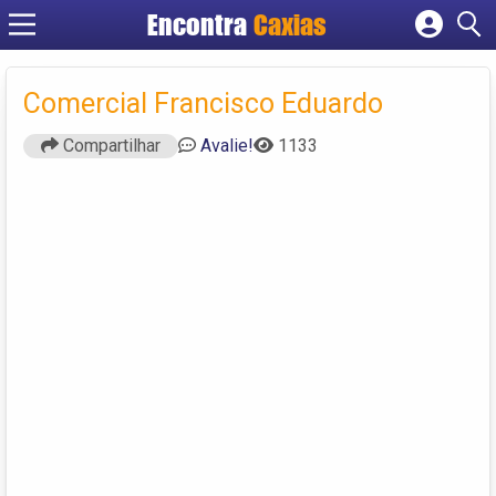
Encontra
Caxias
Cadastrar empresa
Fazer login
Comercial Francisco Eduardo
Criar conta
Compartilhar
Avalie!
1133