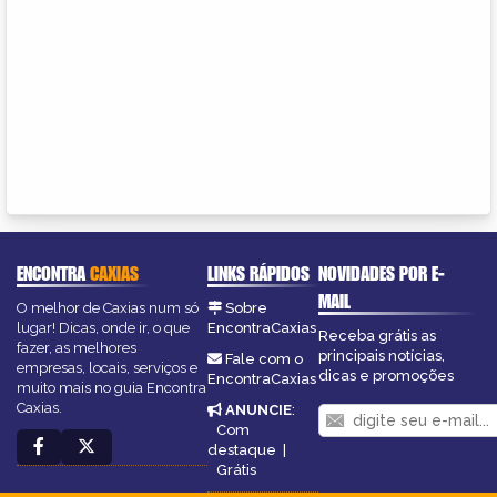
ENCONTRA
CAXIAS
LINKS RÁPIDOS
NOVIDADES POR E-
MAIL
O melhor de Caxias num só
Sobre
lugar! Dicas, onde ir, o que
EncontraCaxias
Receba grátis as
fazer, as melhores
principais notícias,
Fale com o
empresas, locais, serviços e
dicas e promoções
EncontraCaxias
muito mais no guia Encontra
Caxias.
ANUNCIE
:
Com
destaque
|
Grátis