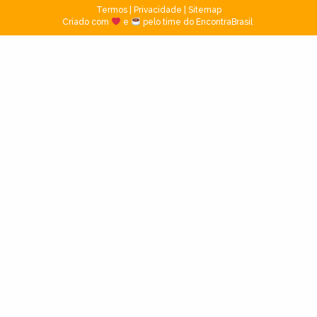
Termos
|
Privacidade
|
Sitemap
Criado com
e
pelo time do EncontraBrasil